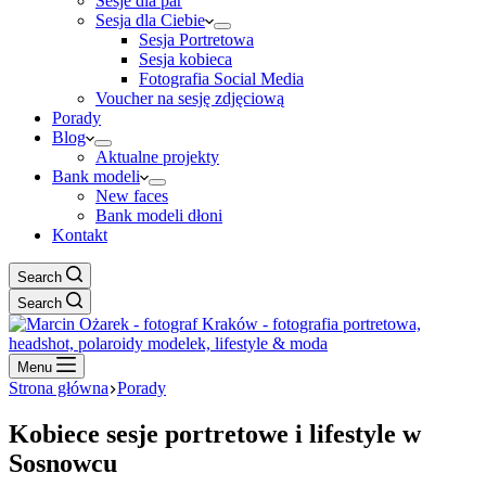
Sesje dla par
Sesja dla Ciebie
Sesja Portretowa
Sesja kobieca
Fotografia Social Media
Voucher na sesję zdjęciową
Porady
Blog
Aktualne projekty
Bank modeli
New faces
Bank modeli dłoni
Kontakt
Search
Search
Menu
Strona główna
Porady
Kobiece sesje portretowe i lifestyle w
Sosnowcu