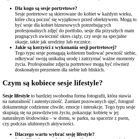
Dla kogo są sesje portretowe?
Sesje portretowe są skierowane do kobiet w każdym wieku,
które chcą poczuć się wyjątkowo przed obiektywem. Mogą to
być sesje dla kobiet biznesowych potrzebujących
profesjonalnych zdjęć do portfolio, sesje dla przyszłych mam
pragnących uwiecznić okres ciąży, czy sesje na specjalne
okazje, takie jak urodziny lub rocznice.
Jakie są korzyści z wykonania sesji portretowej?
Tego typu sesje pomagają kobietom budować pewność siebie,
odkrywać swoją unikalną urodę i zatrzymać ważne momenty
życia. Profesjonalne zdjęcia portretowe mogą być również
doskonałym prezentem dla siebie lub bliskich.
Czym są kobiece sesje lifestyle?
Sesje lifestyle
to bardziej swobodna forma fotografii, która stawia
na naturalność i autentyczność. Zamiast pozowanych ujęć, fotograf
dokumentuje codzienne chwile, emocje i interakcje. Tego typu sesje
skupiają się na prawdziwym życiu, pokazując kobietę w jej
naturalnym środowisku – w domu, w parku, na spacerze z psem,
czy podczas ulubionych aktywności.
Dlaczego warto wybrać sesję lifestyle?