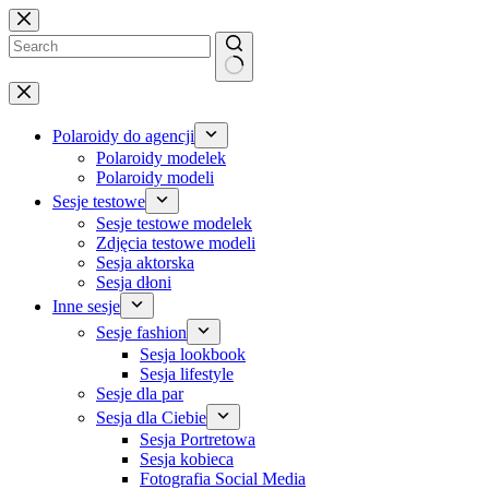
Przejdź
do
treści
Brak
wyników
Polaroidy do agencji
Polaroidy modelek
Polaroidy modeli
Sesje testowe
Sesje testowe modelek
Zdjęcia testowe modeli
Sesja aktorska
Sesja dłoni
Inne sesje
Sesje fashion
Sesja lookbook
Sesja lifestyle
Sesje dla par
Sesja dla Ciebie
Sesja Portretowa
Sesja kobieca
Fotografia Social Media