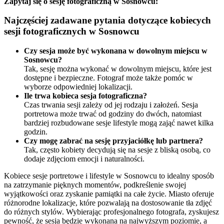
Zapytaj się o sesję fotograficzną w Sosnowcu:
Najczęściej zadawane pytania dotyczące kobiecych
sesji fotograficznych w Sosnowcu
Czy sesja może być wykonana w dowolnym miejscu w
Sosnowcu?
Tak, sesję można wykonać w dowolnym miejscu, które jest
dostępne i bezpieczne. Fotograf może także pomóc w
wyborze odpowiedniej lokalizacji.
Ile trwa kobieca sesja fotograficzna?
Czas trwania sesji zależy od jej rodzaju i założeń. Sesja
portretowa może trwać od godziny do dwóch, natomiast
bardziej rozbudowane sesje lifestyle mogą zająć nawet kilka
godzin.
Czy mogę zabrać na sesję przyjaciółkę lub partnera?
Tak, często kobiety decydują się na sesje z bliską osobą, co
dodaje zdjęciom emocji i naturalności.
Kobiece sesje portretowe i lifestyle w Sosnowcu to idealny sposób
na zatrzymanie pięknych momentów, podkreślenie swojej
wyjątkowości oraz zyskanie pamiątki na całe życie. Miasto oferuje
różnorodne lokalizacje, które pozwalają na dostosowanie tła zdjęć
do różnych stylów. Wybierając profesjonalnego fotografa, zyskujesz
pewność, że sesja będzie wykonana na najwyższym poziomie, a