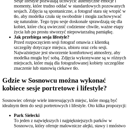
Sesje lifestyle pozwalają uchwycić autentyczne emocje i
momenty, które trudno oddać w standardowych pozowanych
sesjach. Zdjęcia są spontaniczne, a fotograf stara się wtopić w
tło, aby modelka czuła się swobodnie i mogła zachowywać
się naturalnie. Tego typu sesje doskonale sprawdzają się dla
kobiet, które chcą uwiecznić codzienne chwile, ważne etapy
życia lub po prostu stworzyć niepowtarzalną pamiątkę.
Jak przebiega sesja lifestyle?
Przed rozpoczęciem sesji fotograf omawia z klientką
szczegóły dotyczące miejsca, ubioru oraz celu sesji.
Najważniejsze jest stworzenie komfortowej atmosfery, aby
modelka mogła być sobą. Zdjęcia wykonywane są w różnych
miejscach, które mają dla fotografowanej kobiety szczególne
znaczenie lub stanowią ciekawe tło.
Gdzie w Sosnowcu można wykonać
kobiece sesje portretowe i lifestyle?
Sosnowiec oferuje wiele interesujących miejsc, które mogą być
idealnym tłem do sesji portretowych i lifestyle. Oto kilka propozycji:
Park Sielecki
To jeden z największych i najpiękniejszych parków w
Sosnowcu, który oferuje malownicze alejki, stawy i mnóstwo