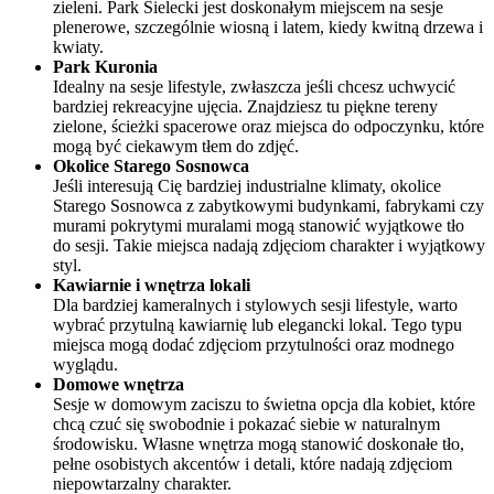
zieleni. Park Sielecki jest doskonałym miejscem na sesje
plenerowe, szczególnie wiosną i latem, kiedy kwitną drzewa i
kwiaty.
Park Kuronia
Idealny na sesje lifestyle, zwłaszcza jeśli chcesz uchwycić
bardziej rekreacyjne ujęcia. Znajdziesz tu piękne tereny
zielone, ścieżki spacerowe oraz miejsca do odpoczynku, które
mogą być ciekawym tłem do zdjęć.
Okolice Starego Sosnowca
Jeśli interesują Cię bardziej industrialne klimaty, okolice
Starego Sosnowca z zabytkowymi budynkami, fabrykami czy
murami pokrytymi muralami mogą stanowić wyjątkowe tło
do sesji. Takie miejsca nadają zdjęciom charakter i wyjątkowy
styl.
Kawiarnie i wnętrza lokali
Dla bardziej kameralnych i stylowych sesji lifestyle, warto
wybrać przytulną kawiarnię lub elegancki lokal. Tego typu
miejsca mogą dodać zdjęciom przytulności oraz modnego
wyglądu.
Domowe wnętrza
Sesje w domowym zaciszu to świetna opcja dla kobiet, które
chcą czuć się swobodnie i pokazać siebie w naturalnym
środowisku. Własne wnętrza mogą stanowić doskonałe tło,
pełne osobistych akcentów i detali, które nadają zdjęciom
niepowtarzalny charakter.