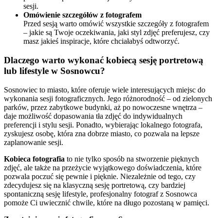
sesji.
Omówienie szczegółów z fotografem
Przed sesją warto omówić wszystkie szczegóły z fotografem
– jakie są Twoje oczekiwania, jaki styl zdjęć preferujesz, czy
masz jakieś inspiracje, które chciałabyś odtworzyć.
Dlaczego warto wykonać kobiecą sesję portretową
lub lifestyle w Sosnowcu?
Sosnowiec to miasto, które oferuje wiele interesujących miejsc do
wykonania sesji fotograficznych. Jego różnorodność – od zielonych
parków, przez zabytkowe budynki, aż po nowoczesne wnętrza –
daje możliwość dopasowania tła zdjęć do indywidualnych
preferencji i stylu sesji. Ponadto, wybierając lokalnego fotografa,
zyskujesz osobę, która zna dobrze miasto, co pozwala na lepsze
zaplanowanie sesji.
Kobieca fotografia
to nie tylko sposób na stworzenie pięknych
zdjęć, ale także na przeżycie wyjątkowego doświadczenia, które
pozwala poczuć się pewnie i pięknie. Niezależnie od tego, czy
zdecydujesz się na klasyczną sesję portretową, czy bardziej
spontaniczną sesję lifestyle, profesjonalny fotograf z Sosnowca
pomoże Ci uwiecznić chwile, które na długo pozostaną w pamięci.