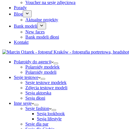
Voucher na sesję zdjęciową
Porady
Blog
Aktualne projekty
Bank modeli
New faces
Bank modeli dłoni
Kontakt
Polaroidy do agencji
Polaroidy modelek
Polaroidy modeli
Sesje testowe
Sesje testowe modelek
Zdjęcia testowe modeli
Sesja aktorska
Sesja dłoni
Inne sesje
Sesje fashion
Sesja lookbook
Sesja lifestyle
Sesje dla par