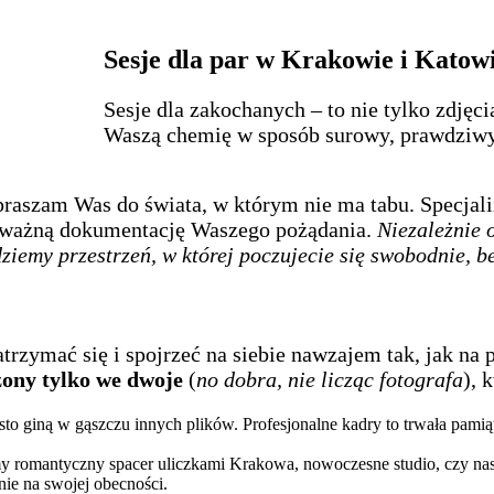
Sesje dla par w Krakowie i Katow
Sesje dla zakochanych – to nie tylko zdjęc
Waszą chemię w sposób surowy, prawdziwy 
praszam Was do świata, w którym nie ma tabu. Specjaliz
odważną dokumentację Waszego pożądania.
Niezależnie 
dziemy przestrzeń, w której poczujecie się swobodnie, 
ymać się i spojrzeć na siebie nawzajem tak, jak na p
zony tylko we dwoje
(
no dobra, nie licząc fotografa
), 
sto giną w gąszczu innych plików. Profesjonalne kadry to trwała pamią
 romantyczny spacer uliczkami Krakowa, nowoczesne studio, czy nastr
ie na swojej obecności.