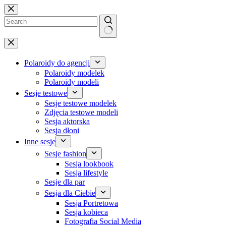
Przejdź
do
treści
Brak
wyników
Polaroidy do agencji
Polaroidy modelek
Polaroidy modeli
Sesje testowe
Sesje testowe modelek
Zdjęcia testowe modeli
Sesja aktorska
Sesja dłoni
Inne sesje
Sesje fashion
Sesja lookbook
Sesja lifestyle
Sesje dla par
Sesja dla Ciebie
Sesja Portretowa
Sesja kobieca
Fotografia Social Media