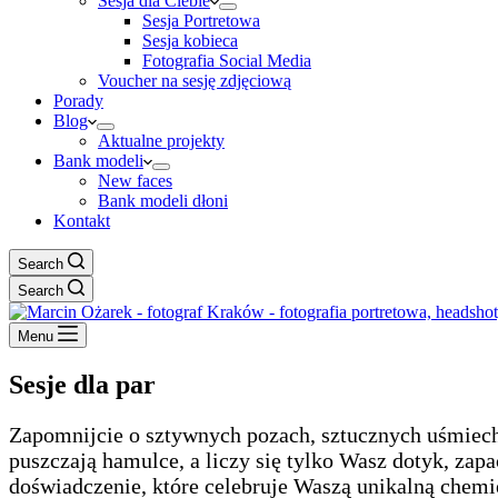
Sesja dla Ciebie
Sesja Portretowa
Sesja kobieca
Fotografia Social Media
Voucher na sesję zdjęciową
Porady
Blog
Aktualne projekty
Bank modeli
New faces
Bank modeli dłoni
Kontakt
Search
Search
Menu
Sesje dla par
Zapomnijcie o sztywnych pozach, sztucznych uśmiechac
puszczają hamulce, a liczy się tylko Wasz dotyk, zap
doświadczenie, które celebruje Waszą unikalną chemi