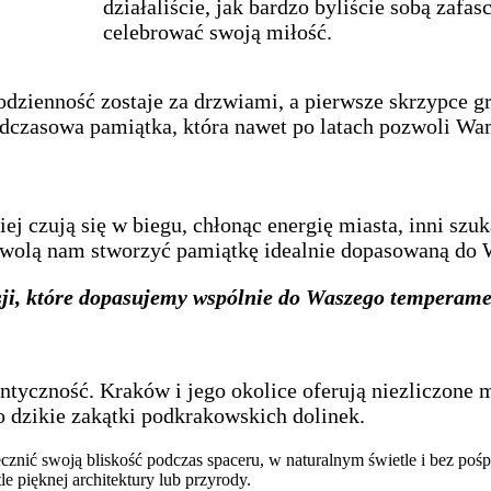
działaliście, jak bardzo byliście sobą zafas
celebrować swoją miłość.
odzienność zostaje za drzwiami, a pierwsze skrzypce gr
adczasowa pamiątka, która nawet po latach pozwoli Wa
ej czują się w biegu, chłonąc energię miasta, inni szu
ozwolą nam stworzyć pamiątkę idealnie dopasowaną do
sji, które dopasujemy wspólnie do Waszego temperame
tentyczność. Kraków i jego okolice oferują niezliczone
o dzikie zakątki podkrakowskich dolinek.
cznić swoją bliskość podczas spaceru, w naturalnym świetle i bez pośp
e pięknej architektury lub przyrody.