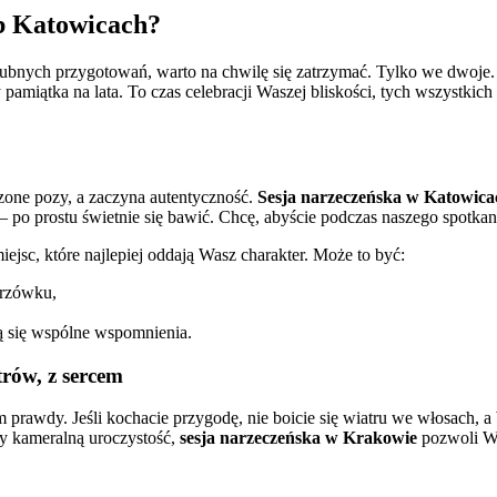
b Katowicach?
ubnych przygotowań, warto na chwilę się zatrzymać. Tylko we dwoje
 pamiątka na lata. To czas celebracji Waszej bliskości, tych wszystkich 
czone pozy, a zaczyna autentyczność.
Sesja narzeczeńska w Katowica
– po prostu świetnie się bawić. Chcę, abyście podczas naszego spotkani
miejsc, które najlepiej oddają Wasz charakter. Może to być:
krzówku,
ą się wspólne wspomnienia.
trów, z sercem
m prawdy. Jeśli kochacie przygodę, nie boicie się wiatru we włosach, 
zy kameralną uroczystość,
sesja narzeczeńska w Krakowie
pozwoli Wa