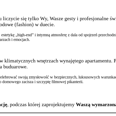
Tu liczycie się tylko Wy, Wasze gesty i profesjonalne ś
modowe (fashion) w duecie.
 estetykę „high-end” i intymną atmosferę z dala od spojrzeń przechodn
arzach i emocjach.
ię w klimatycznych wnętrzach wynajętego apartamentu. 
ia buduarowe.
 celebrować swoją zmysłowość w bezpiecznych, luksusowych warunkach
o domowego zacisza i szczyptę filmowej pikanterii.
ację
, podczas której zaprojektujemy
Waszą wymarzoną 