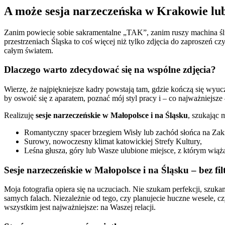
A może sesja narzeczeńska w Krakowie lu
Zanim powiecie sobie sakramentalne „TAK”, zanim ruszy machina śl
przestrzeniach Śląska to coś więcej niż tylko zdjęcia do zaproszeń czy
całym światem.
Dlaczego warto zdecydować się na wspólne zdjęcia?
Wierzę, że najpiękniejsze kadry powstają tam, gdzie kończą się wyu
by oswoić się z aparatem, poznać mój styl pracy i – co najważniejsze 
Realizuję
sesje narzeczeńskie w Małopolsce i na Śląsku
, szukając 
Romantyczny spacer brzegiem Wisły lub zachód słońca na Za
Surowy, nowoczesny klimat katowickiej Strefy Kultury,
Leśna głusza, góry lub Wasze ulubione miejsce, z którym wiąż
Sesje narzeczeńskie w Małopolsce i na Śląsku – bez fil
Moja fotografia opiera się na uczuciach. Nie szukam perfekcji, szuka
samych falach. Niezależnie od tego, czy planujecie huczne wesele, c
wszystkim jest najważniejsze: na Waszej relacji.