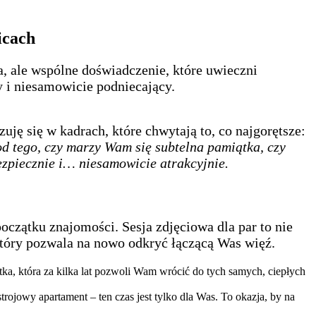
icach
ia, ale wspólne doświadczenie, które uwieczni
i niesamowicie podniecający.
uję się w kadrach, które chwytają to, co najgorętsze:
od tego, czy marzy Wam się subtelna pamiątka, czy
bezpiecznie i… niesamowicie atrakcyjnie.
oczątku znajomości. Sesja zdjęciowa dla par to nie
który pozwala na nowo odkryć łączącą Was więź.
tka, która za kilka lat pozwoli Wam wrócić do tych samych, ciepłych
ojowy apartament – ten czas jest tylko dla Was. To okazja, by na