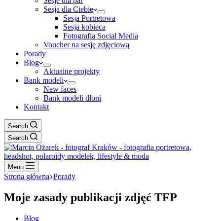
Sesje dla par
Sesja dla Ciebie
Sesja Portretowa
Sesja kobieca
Fotografia Social Media
Voucher na sesję zdjęciową
Porady
Blog
Aktualne projekty
Bank modeli
New faces
Bank modeli dłoni
Kontakt
Search
Search
Menu
Strona główna
Porady
Moje zasady publikacji zdjęć TFP
Blog