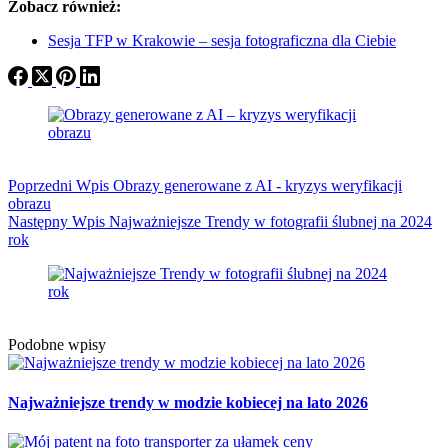
Zobacz również:
Sesja TFP w Krakowie – sesja fotograficzna dla Ciebie
Poprzedni
Wpis
Obrazy generowane z AI - kryzys weryfikacji
obrazu
Następny
Wpis
Najważniejsze Trendy w fotografii ślubnej na 2024
rok
Podobne wpisy
Najważniejsze trendy w modzie kobiecej na lato 2026