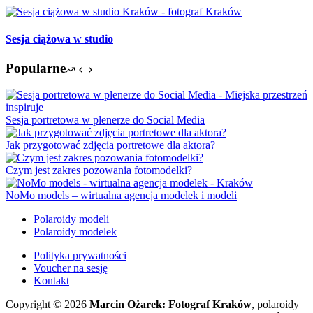
Sesja ciążowa w studio
Popularne
Sesja portretowa w plenerze do Social Media
Jak przygotować zdjęcia portretowe dla aktora?
Czym jest zakres pozowania fotomodelki?
NoMo models – wirtualna agencja modelek i modeli
Polaroidy modeli
Polaroidy modelek
Polityka prywatności
Voucher na sesję
Kontakt
Copyright © 2026
Marcin Ożarek: Fotograf Kraków
, polaroidy