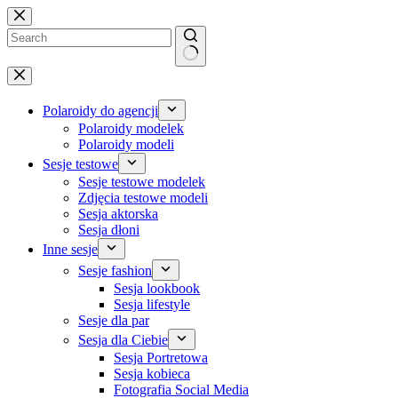
Przejdź
do
treści
Brak
wyników
Polaroidy do agencji
Polaroidy modelek
Polaroidy modeli
Sesje testowe
Sesje testowe modelek
Zdjęcia testowe modeli
Sesja aktorska
Sesja dłoni
Inne sesje
Sesje fashion
Sesja lookbook
Sesja lifestyle
Sesje dla par
Sesja dla Ciebie
Sesja Portretowa
Sesja kobieca
Fotografia Social Media